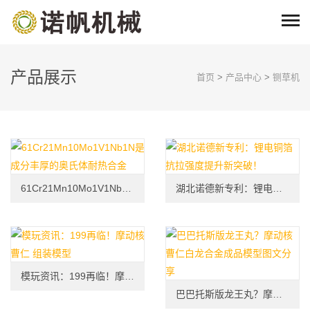
产品展示
首页
>
产品中心
>
铡草机
61Cr21Mn10Mo1V1Nb1N是成分丰厚的奥氏体耐热合金
湖北诺德新专利：锂电铜箔抗拉强度提升新突破！
模玩资讯：199再临！摩动核 曹仁 组装模型
巴巴托斯版龙王丸？摩动核曹仁白龙合金成品模型图文分享