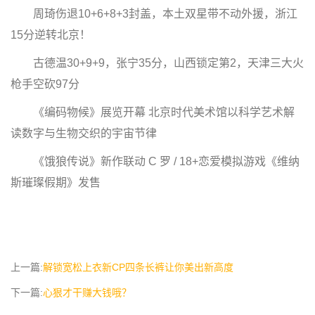
周琦伤退10+6+8+3封盖，本土双星带不动外援，浙江
15分逆转北京！
古德温30+9+9，张宁35分，山西锁定第2，天津三大火
枪手空砍97分
《编码物候》展览开幕 北京时代美术馆以科学艺术解
读数字与生物交织的宇宙节律
《饿狼传说》新作联动 C 罗 / 18+恋爱模拟游戏《维纳
斯璀璨假期》发售
上一篇:
解锁宽松上衣新CP四条长裤让你美出新高度
下一篇:
心狠才干赚大钱哦？