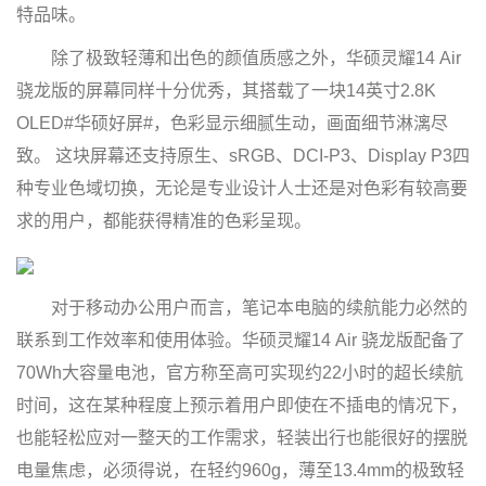
特品味。
除了极致轻薄和出色的颜值质感之外，华硕灵耀14 Air
骁龙版的屏幕同样十分优秀，其搭载了一块14英寸2.8K
OLED#华硕好屏#，色彩显示细腻生动，画面细节淋漓尽
致。 这块屏幕还支持原生、sRGB、DCI-P3、Display P3四
种专业色域切换，无论是专业设计人士还是对色彩有较高要
求的用户，都能获得精准的色彩呈现。
对于移动办公用户而言，笔记本电脑的续航能力必然的
联系到工作效率和使用体验。华硕灵耀14 Air 骁龙版配备了
70Wh大容量电池，官方称至高可实现约22小时的超长续航
时间，这在某种程度上预示着用户即使在不插电的情况下，
也能轻松应对一整天的工作需求，轻装出行也能很好的摆脱
电量焦虑，必须得说，在轻约960g，薄至13.4mm的极致轻