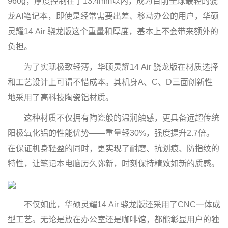
960g，厚度控制在了13.4mm以内，成为目前全球最轻的骁
龙AI笔记本，即使是经常需要出差、移动办公的用户，华硕
灵耀14 Air 骁龙版这个重量和厚度，基本上不会带来额外的
负担。
为了实现极致轻薄，华硕灵耀14 Air 骁龙版在材质选择
和工艺设计上可谓不惜成本。其机身A、C、D三面创新性
地采用了高科技陶瓷铝材质。
这种材质不仅拥有陶瓷般的温润触感，更具备远超传统
阳极氧化铝的性能优势——重量轻30%，强度提升2.7倍。
在保证机身轻盈的同时，更实现了耐磨、抗划痕、防指纹的
特性，让笔记本电脑历久弥新，时刻保持精致如新的质感。
不仅如此，华硕灵耀14 Air 骁龙版还采用了CNC一体成
型工艺。无论是放在办公室还是咖啡馆，都能彰显用户的独