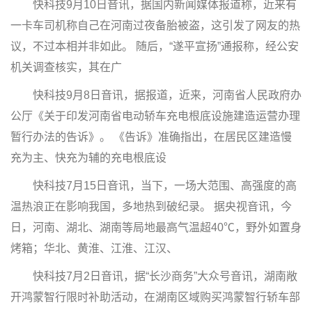
快科技9月10日音讯，据国内新闻媒体报道称，近来有
一卡车司机称自己在河南过夜备胎被盗，这引发了网友的热
议，不过本相并非如此。 随后，“遂平宣扬”通报称，经公安
机关调查核实，其在广
快科技9月8日音讯，据报道，近来，河南省人民政府办
公厅《关于印发河南省电动轿车充电根底设施建造运营办理
暂行办法的告诉》。 《告诉》准确指出，在居民区建造慢
充为主、快充为辅的充电根底设
快科技7月15日音讯，当下，一场大范围、高强度的高
温热浪正在影响我国，多地热到破纪录。 据央视音讯，今
日，河南、湖北、湖南等局地最高气温超40℃，野外如置身
烤箱；华北、黄淮、江淮、江汉、
快科技7月2日音讯，据“长沙商务”大众号音讯，湖南敞
开鸿蒙智行限时补助活动，在湖南区域购买鸿蒙智行轿车部