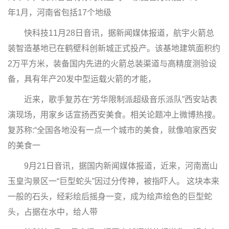
年1月，河南省包括17个地级
快科技11月28日音讯，据新闻媒体报道，航宇火箭总
装智造基地已在鹤壁科创新城正式投产。该基地建筑面积约
2万平方米，装备国内先进的火箭总装渠道与高精度测验设
备，具有年产20发中型运载火箭的才能，
近来，歌手复苏在“芳华限制派超级音乐派队”西安站表
演现场，用家乡话宣扬西安美食。相关论题冲上微博热搜。
复苏称:“全国各地没有一点一个城市的美食，就像咱家西安
的美食一
9月21日音讯，据国内新闻媒体报道，近来，河南嵩山
玉皇沟景区一“巨型蛇头”因过分传神，被指吓人。 这块本来
一般的石头，经彩绘后摇身一变，成为绘声绘色的巨型蛇
头，占据在水中，给人带